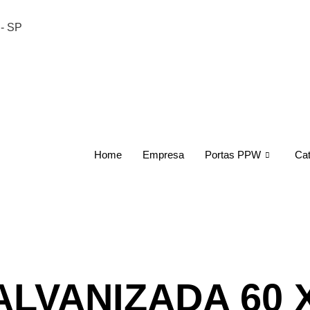
 - SP
Home
Empresa
Portas PPW
Cat
LVANIZADA 60 