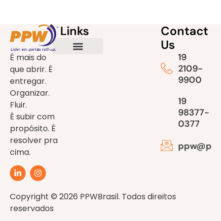
Links
Contact
Us
19
É mais do
Portas PPW
Trabalhe Conosco
PRA CIMA (NEWS)
2109-
que abrir. É
9900
entregar.
Organizar.
19
Fluir.
98377-
É subir com
0377
propósito. É
resolver pra
ppw@ppwb
cima.
Copyright © 2026 PPWBrasil. Todos direitos
reservados