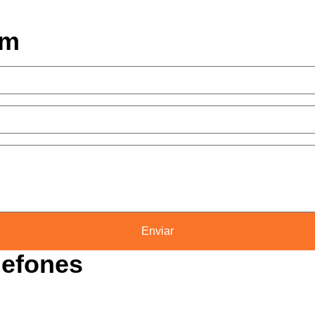
em
Enviar
lefones