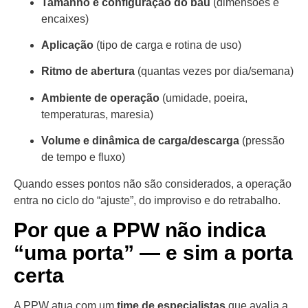
Tamanho e configuração do baú
(dimensões e
encaixes)
Aplicação
(tipo de carga e rotina de uso)
Ritmo de abertura
(quantas vezes por dia/semana)
Ambiente de operação
(umidade, poeira,
temperaturas, maresia)
Volume e dinâmica de carga/descarga
(pressão
de tempo e fluxo)
Quando esses pontos não são considerados, a operação
entra no ciclo do “ajuste”, do improviso e do retrabalho.
Por que a PPW não indica
“uma porta” — e sim a porta
certa
A PPW atua com um
time de especialistas
que avalia a